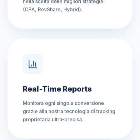
nella scelta delle migliori strategie
(CPA, RevShare, Hybrid).
Real-Time Reports
Monitora ogni singola conversione
grazie alla nostra tecnologia di tracking
proprietaria ultra-precisa.