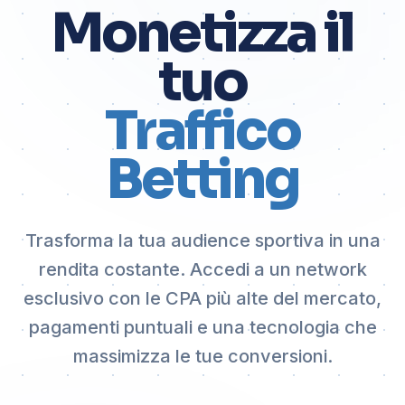
Monetizza il
tuo
Traffico
Betting
Trasforma la tua audience sportiva in una
rendita costante. Accedi a un network
esclusivo con le CPA più alte del mercato,
pagamenti puntuali e una tecnologia che
massimizza le tue conversioni.