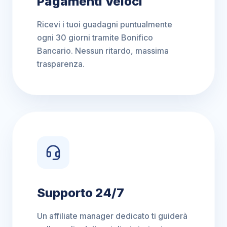
Pagamenti Veloci
Ricevi i tuoi guadagni puntualmente
ogni 30 giorni tramite Bonifico
Bancario. Nessun ritardo, massima
trasparenza.
Supporto 24/7
Un affiliate manager dedicato ti guiderà