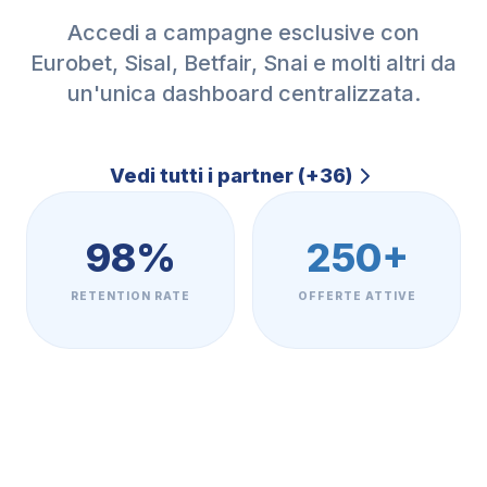
Accedi a campagne esclusive con
Eurobet, Sisal, Betfair, Snai e molti altri da
un'unica dashboard centralizzata.
Vedi tutti i partner (+36)
98%
250+
RETENTION RATE
OFFERTE ATTIVE